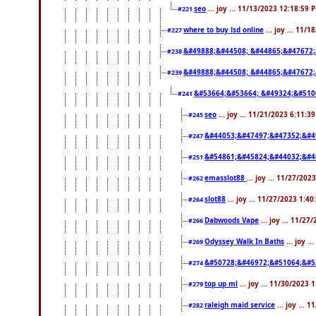
seo
... joy ... 11/13/2023 12:18:59 
#221
where to buy lsd online
... joy ... 11/
#227
&#49888;&#44508; &#44865;&#47672;
#238
&#49888;&#44508; &#44865;&#47672;
#239
&#53664;&#53664; &#49324;&#510
#241
seo
... joy ... 11/21/2023 6:11:3
#245
&#44053;&#47497;&#47352;&#4
#247
&#54861;&#45824;&#44032;&#4
#251
emasslot88
... joy ... 11/27/20
#262
slot88
... joy ... 11/27/2023 1:4
#264
Dabwoods Vape
... joy ... 11/2
#266
Odyssey Walk In Baths
... joy .
#269
&#50728;&#46972;&#51064;&#5
#274
top up ml
... joy ... 11/30/2023 
#279
raleigh maid service
... joy ... 
#282