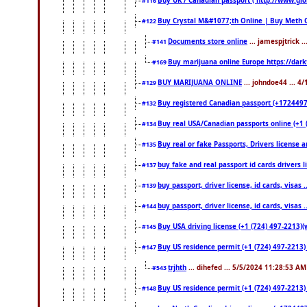
Buy UK / Canadian passport ( http://www.glo
#116
Buy Crystal M&#1077;th Online | Buy Meth 
#122
Documents store online
... jamespjtrick 
#141
Buy marijuana online Europe https://dar
#169
BUY MARIJUANA ONLINE
... johndoe44 ... 4
#129
Buy registered Canadian passport (+172449722
#132
Buy real USA/Canadian passports online (+1 (7
#134
Buy real or fake Passports, Drivers license a
#135
buy fake and real passport id cards drivers
#137
buy passport, driver license, id cards, visa
#139
buy passport, driver license, id cards, visa
#144
Buy USA driving license (+1 (724) 497-2213)(
#145
Buy US residence permit (+1 (724) 497-2213) 
#147
trjhth
... dihefed ... 5/5/2024 11:28:53 AM
#543
Buy US residence permit (+1 (724) 497-2213)
#148