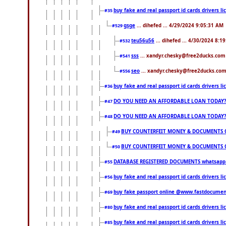
buy fake and real passport id cards drivers
#35
gsge
... dihefed ... 4/29/2024 9:05:31 AM
#529
teu56u56
... dihefed ... 4/30/2024 8:1
#532
sss
... xandyr.chesky@free2ducks.com 
#541
seo
... xandyr.chesky@free2ducks.com 
#556
buy fake and real passport id cards drivers
#36
DO YOU NEED AN AFFORDABLE LOAN TODAY
#47
DO YOU NEED AN AFFORDABLE LOAN TODAY
#48
BUY COUNTERFEIT MONEY & DOCUMENTS O
#49
BUY COUNTERFEIT MONEY & DOCUMENTS O
#50
DATABASE REGISTERED DOCUMENTS whatsapp...
#55
buy fake and real passport id cards drivers l
#56
buy fake passport online @www.fastdocume
#69
buy fake and real passport id cards drivers
#80
buy fake and real passport id cards drivers
#85