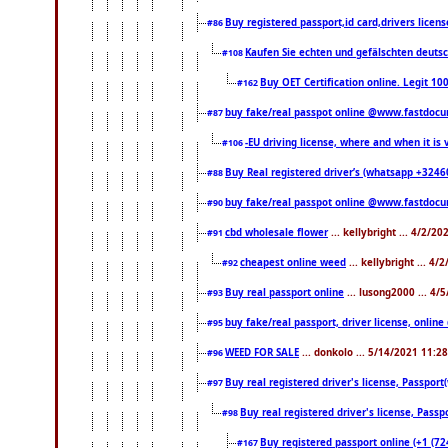
Buy registered passport,id card,drivers li
#86
Kaufen Sie echten und gefälschten deuts
#108
Buy OET Certification online. Legit 10
#162
buy fake/real passpot online @www.fastdoc
#87
-EU driving license, where and when it is v
#106
Buy Real registered driver’s (whatsapp +324
#88
buy fake/real passpot online @www.fastdoc
#90
cbd wholesale flower
... kellybright ... 4/2/2
#91
cheapest online weed
... kellybright ... 4
#92
Buy real passport online
... lusong2000 ... 4/
#93
buy fake/real passport, driver license, onl
#95
WEED FOR SALE
... donkolo ... 5/14/2021 11:2
#96
Buy real registered driver's license, Passpo
#97
Buy real registered driver's license, Pas
#98
Buy registered passport online (+1 (7
#167