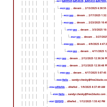
&#49569;&#54028; &#45432;&#47000;
#617
seo
... devam ... 2/13/2025 6:38:55
#625
seo
... devam ... 2/17/2025 1:32
#632
seo
... devam ... 2/23/2025 10:
#643
seo
... devam ... 3/3/2025 1
#707
seo
... devam ... 3/27/20
#847
seo
... devam ... 4/9/2025 4:47:
#908
seo
... devam ... 4/11/2025 
#920
seo
... devam ... 2/12/2025 12:30:36 
#621
seo
... devam ... 2/12/2025 12:30:48 
#622
seo
... devam ... 4/17/2025 5:07:45
#983
Hello
... xandyr.chesky@free2ducks.co
#800
sdfdsfds
... dihefed ... 1/9/2025 8:37:49 AM
#594
Hello
... xandyr.chesky@free2ducks.com .
#595
SDFDFD
... dihefed ... 1/12/2025 1:55:42 PM
#597