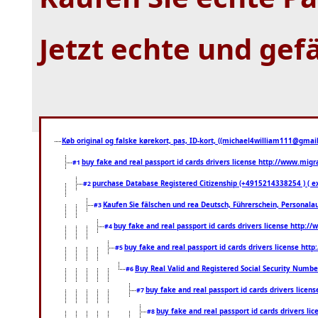
Jetzt echte und gef
Køb original og falske kørekort, pas, ID-kort, ((michael4william111@gmail.
buy fake and real passport id cards drivers license http://www.mi
#1
purchase Database Registered Citizenship (+4915214338254 ) (
#2
Kaufen Sie fälschen und rea Deutsch, Führerschein, Personala
#3
buy fake and real passport id cards drivers license http
#4
buy fake and real passport id cards drivers license ht
#5
Buy Real Valid and Registered Social Security Numbe
#6
buy fake and real passport id cards drivers lice
#7
buy fake and real passport id cards drivers 
#8