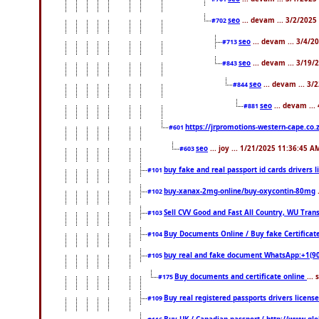
seo
... devam ... 3/2/2025
#702
seo
... devam ... 3/4/2
#713
seo
... devam ... 3/19/
#843
seo
... devam ... 3
#844
seo
... devam ...
#881
https://jrpromotions-western-cape.co.
#601
seo
... joy ... 1/21/2025 11:36:45 A
#603
buy fake and real passport id cards drivers
#101
buy-xanax-2mg-online/buy-oxycontin-80mg
#102
Sell CVV Good and Fast All Country, WU Tran
#103
Buy Documents Online / Buy fake Certificat
#104
buy real and fake document WhatsApp:+1(9
#105
Buy documents and certificate online
...
#175
Buy real registered passports drivers licens
#109