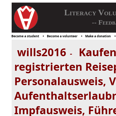
Literacy Vol
-- Feedb
Become a student
Become a volunteer
Make a donation
wills2016
Kaufen 
-
registrierten Reise
Personalausweis, 
Aufenthaltserlaubn
Impfausweis, Führe