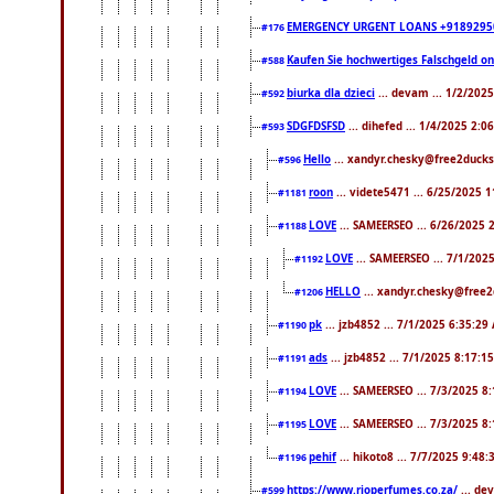
EMERGENCY URGENT LOANS +9189295
#176
Kaufen Sie hochwertiges Falschgeld o
#588
biurka dla dzieci
... devam ... 1/2/202
#592
SDGFDSFSD
... dihefed ... 1/4/2025 2:0
#593
Hello
... xandyr.chesky@free2ducks
#596
roon
... videte5471 ... 6/25/2025 
#1181
LOVE
... SAMEERSEO ... 6/26/2025 
#1188
LOVE
... SAMEERSEO ... 7/1/202
#1192
HELLO
... xandyr.chesky@free2
#1206
pk
... jzb4852 ... 7/1/2025 6:35:29
#1190
ads
... jzb4852 ... 7/1/2025 8:17:1
#1191
LOVE
... SAMEERSEO ... 7/3/2025 8
#1194
LOVE
... SAMEERSEO ... 7/3/2025 8
#1195
pehif
... hikoto8 ... 7/7/2025 9:48
#1196
https://www.rioperfumes.co.za/
... de
#599