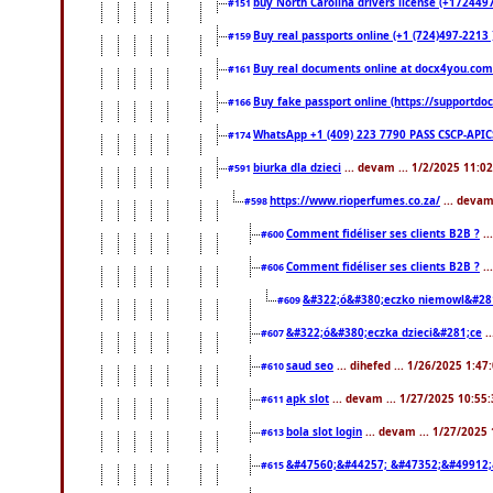
buy North Carolina drivers license (+1724497
#151
Buy real passports online (+1 (724)497-2213 )
#159
Buy real documents online at docx4you.com. 
#161
Buy fake passport online (https://support
#166
WhatsApp +1 (409) 223 7790 PASS CSCP-API
#174
biurka dla dzieci
... devam ... 1/2/2025 11:0
#591
https://www.rioperfumes.co.za/
... devam
#598
Comment fidéliser ses clients B2B ?
..
#600
Comment fidéliser ses clients B2B ?
..
#606
&#322;ó&#380;eczko niemowl&#28
#609
&#322;ó&#380;eczka dzieci&#281;ce
.
#607
saud seo
... dihefed ... 1/26/2025 1:47
#610
apk slot
... devam ... 1/27/2025 10:55
#611
bola slot login
... devam ... 1/27/2025
#613
&#47560;&#44257; &#47352;&#49912;
#615