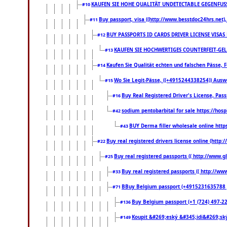
KAUFEN SIE HOHE QUALITÄT UNDETECTABLE GEGENFUSS-
#10
Buy passport, visa ((http://www.besstdoc24hrs.net), 
#11
BUY PASSPORTS ID CARDS DRIVER LICENSE VISAS
#12
KAUFEN SIE HOCHWERTIGES COUNTERFEIT-GEL
#13
Kaufen Sie Qualität echten und falschen Pässe, F
#14
Wo Sie Legit-Pässe, ((+4915244338254)) Auswe
#15
Buy Real Registered Driver's License, Pa
#16
sodium pentobarbital for sale https://hos
#42
BUY Derma filler wholesale online htt
#43
Buy real registered drivers license online (http:
#22
Buy real registered passports (( http://www.gl
#25
Buy real registered passports (( http://www
#33
BBuy Belgium passport (+4915231635788 ) bu
#71
Buy Belgium passport (+1 (724) 497-221
#136
Koupit &#269;eský &#345;idi&#269;ský
#149