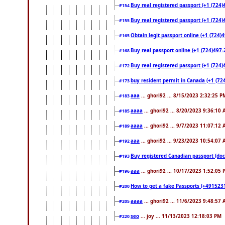
Buy real registered passport (+1 (724)
#154
Buy real registered passport (+1 (724)
#155
Obtain legit passport online (+1 (724
#165
Buy real passport online (+1 (724)497-2
#168
Buy real registered passport (+1 (724)
#172
buy resident permit in Canada (+1 (72
#173
aaa
... ghori92 ... 8/15/2023 2:32:25 P
#183
aaaa
... ghori92 ... 8/20/2023 9:36:10
#185
aaaa
... ghori92 ... 9/7/2023 11:07:12
#189
aaa
... ghori92 ... 9/23/2023 10:54:07
#192
Buy registered Canadian passport 
#193
aaa
... ghori92 ... 10/17/2023 1:52:05
#196
How to get a fake Passports (+4915231
#200
aaaa
... ghori92 ... 11/6/2023 9:48:57
#205
seo
... joy ... 11/13/2023 12:18:03 PM
#220