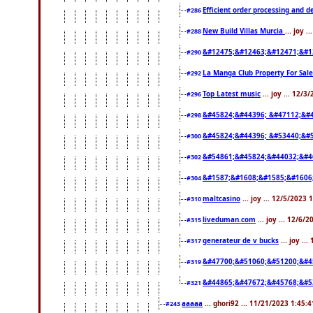
Efficient order processing and d
#286
New Build Villas Murcia
... joy 
#288
&#12475;&#12463;&#12471;&#1
#290
La Manga Club Property For Sal
#292
Top Latest music
... joy ... 12/
#296
&#45824;&#44396; &#47112;&#
#298
&#45824;&#44396; &#53440;&#
#300
&#54861;&#45824;&#44032;&#4
#302
&#1587;&#1608;&#1585;&#1606
#304
maltcasino
... joy ... 12/5/2023
#310
liveduman.com
... joy ... 12/6/
#315
generateur de v bucks
... joy ..
#317
&#47700;&#51060;&#51200;&#4
#319
&#44865;&#47672;&#45768;&#5
#321
aaaaa
... ghori92 ... 11/21/2023 1:45:
#243