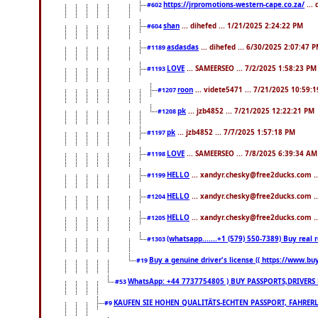
https://jrpromotions-western-cape.co.za/
...
#602
shan
... dihefed ... 1/21/2025 2:24:22 PM
#604
asdasdas
... dihefed ... 6/30/2025 2:07:47 
#1189
LOVE
... SAMEERSEO ... 7/2/2025 1:58:23 PM
#1193
roon
... videte5471 ... 7/21/2025 10:59:
#1207
pk
... jzb4852 ... 7/21/2025 12:22:21 PM
#1208
pk
... jzb4852 ... 7/7/2025 1:57:18 PM
#1197
LOVE
... SAMEERSEO ... 7/8/2025 6:39:34 AM
#1198
HELLO
... xandyr.chesky@free2ducks.com .
#1199
HELLO
... xandyr.chesky@free2ducks.com .
#1204
HELLO
... xandyr.chesky@free2ducks.com .
#1205
(whatsapp.......+1 (579) 550-7389) Buy rea
#1303
Buy a genuine driver's license (( https://www.bu
#19
WhatsApp: +44 7737754805 ) BUY PASSPORTS,DRIVERS 
#53
KAUFEN SIE HOHEN QUALITÄTS-ECHTEN PASSPORT, FAHRERL
#9