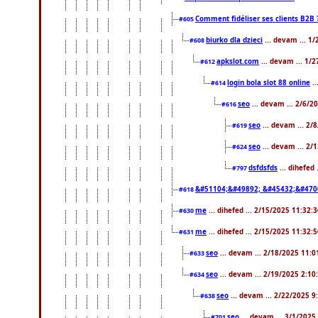
Comment fidéliser ses clients B2B 
#605
biurko dla dzieci
... devam ... 1
#608
apkslot.com
... devam ... 1/
#612
login bola slot 88 online
..
#614
seo
... devam ... 2/6/
#616
seo
... devam ... 2/
#619
seo
... devam ... 2/
#624
dsfdsfds
... dihefed
#797
&#51104;&#49892; &#45432;&#470
#618
me
... dihefed ... 2/15/2025 11:32:
#630
me
... dihefed ... 2/15/2025 11:32:
#631
seo
... devam ... 2/18/2025 11:
#633
seo
... devam ... 2/19/2025 2:10
#634
seo
... devam ... 2/22/2025 
#638
seo
... devam ... 3/1/202
#701