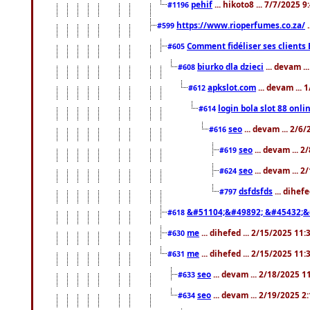
pehif
... hikoto8 ... 7/7/2025 
#1196
https://www.rioperfumes.co.za/
.
#599
Comment fidéliser ses clients 
#605
biurko dla dzieci
... devam .
#608
apkslot.com
... devam ...
#612
login bola slot 88 onli
#614
seo
... devam ... 2/6
#616
seo
... devam ... 
#619
seo
... devam ... 
#624
dsfdsfds
... dihef
#797
&#51104;&#49892; &#45432;&
#618
me
... dihefed ... 2/15/2025 11
#630
me
... dihefed ... 2/15/2025 11
#631
seo
... devam ... 2/18/2025 
#633
seo
... devam ... 2/19/2025 2
#634