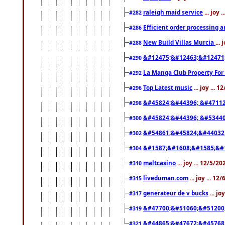
raleigh maid service
... joy 
#282
Efficient order processing a
#286
New Build Villas Murcia
...
#288
&#12475;&#12463;&#12471
#290
La Manga Club Property For
#292
Top Latest music
... joy ... 
#296
&#45824;&#44396; &#4711
#298
&#45824;&#44396; &#5344
#300
&#54861;&#45824;&#44032
#302
&#1587;&#1608;&#1585;&#1
#304
maltcasino
... joy ... 12/5/2
#310
liveduman.com
... joy ... 1
#315
generateur de v bucks
... jo
#317
&#47700;&#51060;&#51200
#319
&#44865;&#47672;&#45768
#321