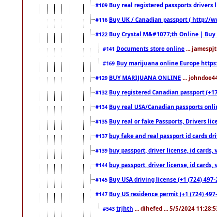
Buy real registered passports drivers 
#109
Buy UK / Canadian passport ( http://w
#116
Buy Crystal M&#1077;th Online | Buy
#122
Documents store online
... jamespjt
#141
Buy marijuana online Europe https
#169
BUY MARIJUANA ONLINE
... johndoe4
#129
Buy registered Canadian passport (+172
#132
Buy real USA/Canadian passports online
#134
Buy real or fake Passports, Drivers lic
#135
buy fake and real passport id cards d
#137
buy passport, driver license, id cards
#139
buy passport, driver license, id cards
#144
Buy USA driving license (+1 (724) 497-
#145
Buy US residence permit (+1 (724) 497-
#147
trjhth
... dihefed ... 5/5/2024 11:28:
#543