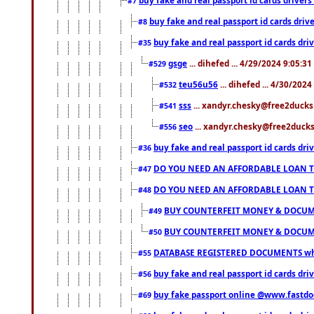
#7
buy fake and real passport id cards dr
#8
buy fake and real passport id cards d
#35
gsge
... dihefed ... 4/29/2024 9:05:3
#529
teu56u56
... dihefed ... 4/30/202
#532
sss
... xandyr.chesky@free2ducks.
#541
seo
... xandyr.chesky@free2ducks.
#556
buy fake and real passport id cards d
#36
DO YOU NEED AN AFFORDABLE LOAN 
#47
DO YOU NEED AN AFFORDABLE LOAN 
#48
BUY COUNTERFEIT MONEY & DOCUME
#49
BUY COUNTERFEIT MONEY & DOCUME
#50
DATABASE REGISTERED DOCUMENTS whats
#55
buy fake and real passport id cards dri
#56
buy fake passport online @www.fastd
#69