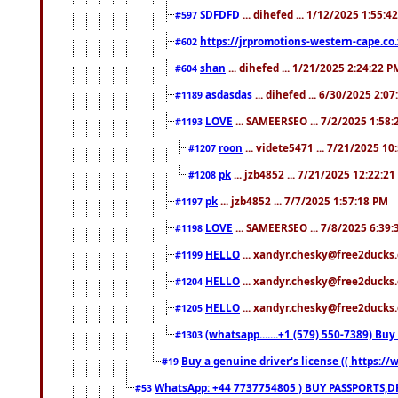
SDFDFD
... dihefed ... 1/12/2025 1:55:4
#597
https://jrpromotions-western-cape.co.
#602
shan
... dihefed ... 1/21/2025 2:24:22 P
#604
asdasdas
... dihefed ... 6/30/2025 2:0
#1189
LOVE
... SAMEERSEO ... 7/2/2025 1:58
#1193
roon
... videte5471 ... 7/21/2025 1
#1207
pk
... jzb4852 ... 7/21/2025 12:22:2
#1208
pk
... jzb4852 ... 7/7/2025 1:57:18 PM
#1197
LOVE
... SAMEERSEO ... 7/8/2025 6:39
#1198
HELLO
... xandyr.chesky@free2ducks.
#1199
HELLO
... xandyr.chesky@free2ducks.
#1204
HELLO
... xandyr.chesky@free2ducks.
#1205
(whatsapp.......+1 (579) 550-7389) B
#1303
Buy a genuine driver's license (( https:/
#19
WhatsApp: +44 7737754805 ) BUY PASSPORTS,D
#53