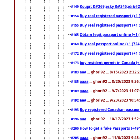
Koupit &#269;eský &#345;idi&#26
#149
Buy real registered passport (+1 
#154
Buy real registered passport (+1 
#155
Obtain legit passport online (+1
#165
Buy real passport online (+1 (724
#168
Buy real registered passport (+1 
#172
buy resident permit in Canada (+
#173
aaa
... ghori92 ... 8/15/2023 2:32:
#183
aaaa
... ghori92 ... 8/20/2023 9:3
#185
aaaa
... ghori92 ... 9/7/2023 11:0
#189
aaa
... ghori92 ... 9/23/2023 10:5
#192
Buy registered Canadian passp
#193
aaa
... ghori92 ... 10/17/2023 1:5
#196
How to get a fake Passports (+49
#200
aaaa
... ghori92 ... 11/6/2023 9:4
#205