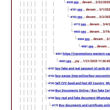
seo
... devam ... 2/22/202
#638
seo
... devam ... 3/1/2
#701
seo
... devam ... 3/2/20
#702
seo
... devam ... 3/4
#713
seo
... devam ... 3/1
#843
seo
... devam ... 
#844
seo
... devam ..
#881
https://jrpromotions-western-cap
#601
seo
... joy ... 1/21/2025 11:36:
#603
buy fake and real passport id cards d
#101
buy-xanax-2mg-online/buy-oxyconti
#102
Sell CVV Good and Fast All Country, WU
#103
Buy Documents Online / Buy fake Cert
#104
buy real and fake document WhatsApp
#105
Buy documents and certificate onl
#175