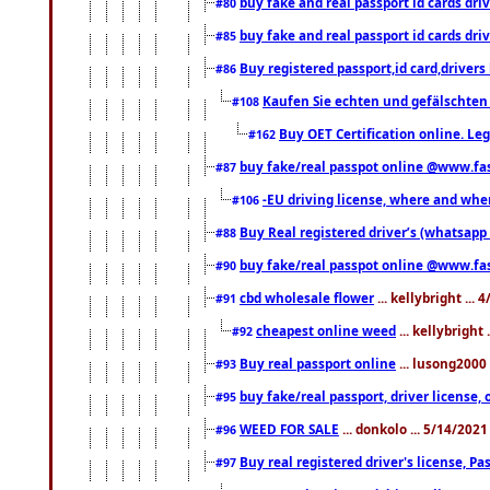
buy fake and real passport id cards d
#80
buy fake and real passport id cards d
#85
Buy registered passport,id card,driv
#86
Kaufen Sie echten und gefälschten
#108
Buy OET Certification online. Leg
#162
buy fake/real passpot online @www.f
#87
-EU driving license, where and when 
#106
Buy Real registered driver’s (whatsap
#88
buy fake/real passpot online @www.f
#90
cbd wholesale flower
... kellybright ...
#91
cheapest online weed
... kellybright
#92
Buy real passport online
... lusong2000 
#93
buy fake/real passport, driver licens
#95
WEED FOR SALE
... donkolo ... 5/14/202
#96
Buy real registered driver's license, 
#97