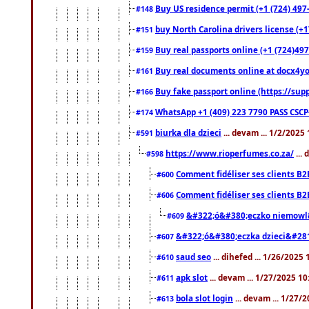
Buy US residence permit (+1 (724) 497
#148
buy North Carolina drivers license (+1
#151
Buy real passports online (+1 (724)497
#159
Buy real documents online at docx4you
#161
Buy fake passport online (https://s
#166
WhatsApp +1 (409) 223 7790 PASS CSC
#174
biurka dla dzieci
... devam ... 1/2/2025
#591
https://www.rioperfumes.co.za/
...
#598
Comment fidéliser ses clients B2
#600
Comment fidéliser ses clients B2
#606
&#322;ó&#380;eczko niemowl
#609
&#322;ó&#380;eczka dzieci&#28
#607
saud seo
... dihefed ... 1/26/2025
#610
apk slot
... devam ... 1/27/2025 1
#611
bola slot login
... devam ... 1/27/
#613