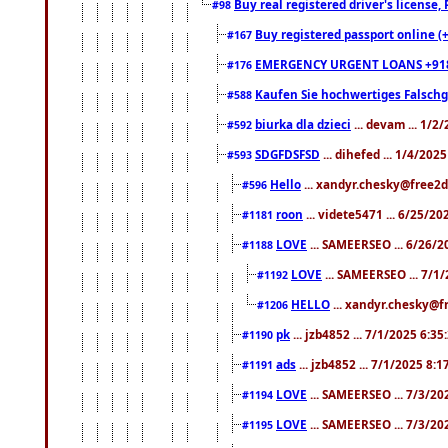
Buy real registered driver's license
#98
Buy registered passport online (
#167
EMERGENCY URGENT LOANS +91
#176
Kaufen Sie hochwertiges Falsch
#588
biurka dla dzieci
... devam ... 1/2
#592
SDGFDSFSD
... dihefed ... 1/4/202
#593
Hello
... xandyr.chesky@free2d
#596
roon
... videte5471 ... 6/25/2
#1181
LOVE
... SAMEERSEO ... 6/26/2
#1188
LOVE
... SAMEERSEO ... 7/1
#1192
HELLO
... xandyr.chesky@f
#1206
pk
... jzb4852 ... 7/1/2025 6:3
#1190
ads
... jzb4852 ... 7/1/2025 8:
#1191
LOVE
... SAMEERSEO ... 7/3/20
#1194
LOVE
... SAMEERSEO ... 7/3/20
#1195