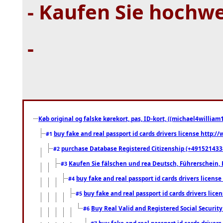
- Kaufen Sie hochwe
-
Køb original og falske kørekort, pas, ID-kort, ((michael4william1
buy fake and real passport id cards drivers license http
#1
purchase Database Registered Citizenship (+491521433
#2
Kaufen Sie fälschen und rea Deutsch, Führerschein, 
#3
buy fake and real passport id cards drivers lice
#4
buy fake and real passport id cards drivers li
#5
Buy Real Valid and Registered Social Securi
#6
buy fake and real passport id cards drive