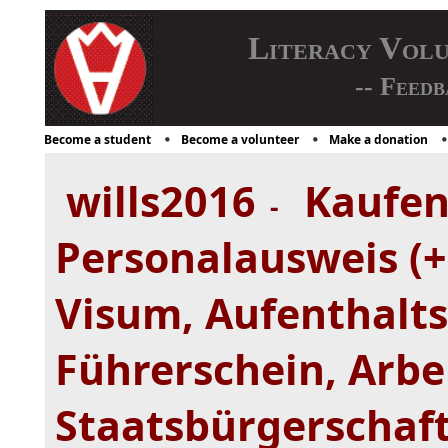
Literacy Vol
-- Feedb
Become a student
Become a volunteer
Make a donation
wills2016
Kaufen 
-
Personalausweis (+1
Visum, Aufenthalts
Führerschein, Arbe
Staatsbürgerschaf