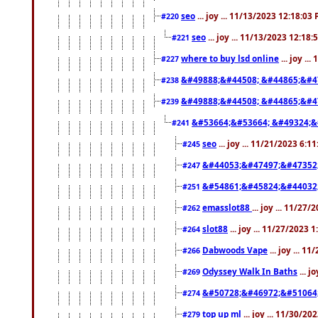
seo
... joy ... 11/13/2023 12:18:03
#220
seo
... joy ... 11/13/2023 12:18
#221
where to buy lsd online
... joy ..
#227
&#49888;&#44508; &#44865;&#4
#238
&#49888;&#44508; &#44865;&#4
#239
&#53664;&#53664; &#49324;&
#241
seo
... joy ... 11/21/2023 6:1
#245
&#44053;&#47497;&#47352
#247
&#54861;&#45824;&#44032
#251
emasslot88
... joy ... 11/27
#262
slot88
... joy ... 11/27/2023 
#264
Dabwoods Vape
... joy ... 1
#266
Odyssey Walk In Baths
... j
#269
&#50728;&#46972;&#51064
#274
top up ml
... joy ... 11/30/2
#279