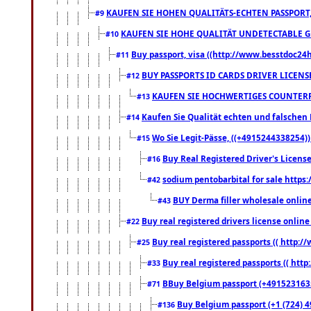
KAUFEN SIE HOHEN QUALITÄTS-ECHTEN PASSPORT,
#9
KAUFEN SIE HOHE QUALITÄT UNDETECTABLE GEG
#10
Buy passport, visa ((http://www.besstdoc24hr
#11
BUY PASSPORTS ID CARDS DRIVER LICENS
#12
KAUFEN SIE HOCHWERTIGES COUNTERF
#13
Kaufen Sie Qualität echten und falschen P
#14
Wo Sie Legit-Pässe, ((+4915244338254))
#15
Buy Real Registered Driver's Licens
#16
sodium pentobarbital for sale https
#42
BUY Derma filler wholesale onlin
#43
Buy real registered drivers license online
#22
Buy real registered passports (( http://
#25
Buy real registered passports (( http
#33
BBuy Belgium passport (+491523163578
#71
Buy Belgium passport (+1 (724) 49
#136