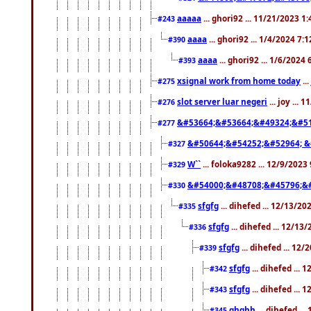
aaaaa
... ghori92 ... 11/21/2023 1
#243
aaaa
... ghori92 ... 1/4/2024 7:
#390
aaaa
... ghori92 ... 1/6/2024
#393
xsignal work from home today
..
#275
slot server luar negeri
... joy ...
#276
&#53664;&#53664;&#49324;&#51
#277
&#50644;&#54252;&#52964; &
#327
W``
... foloka9282 ... 12/9/2023
#329
&#54000;&#48708;&#45796;&
#330
sfgfg
... dihefed ... 12/13/2
#335
sfgfg
... dihefed ... 12/13
#336
sfgfg
... dihefed ... 12
#339
sfgfg
... dihefed ...
#342
sfgfg
... dihefed ...
#343
ghghh
... dihefed ..
#345