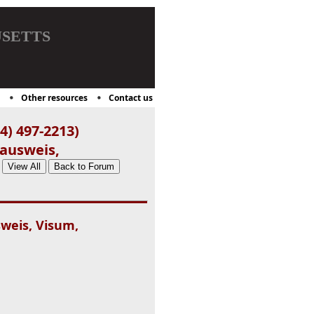
setts
Other resources
Contact us
4) 497-2213)
fausweis,
sweis, Visum,