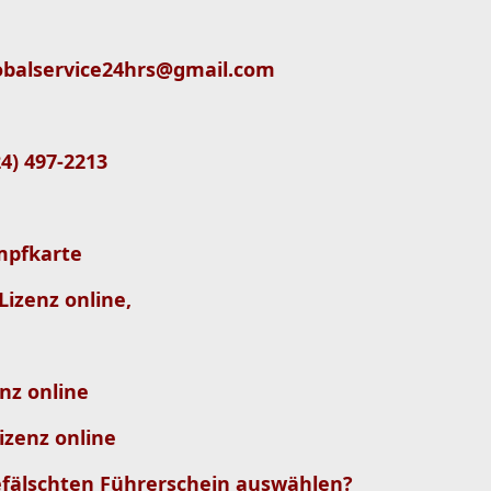
 globalservice24hrs@gmail.com
724) 497-2213
mpfkarte
Lizenz online,
nz online
izenz online
fälschten Führerschein auswählen?