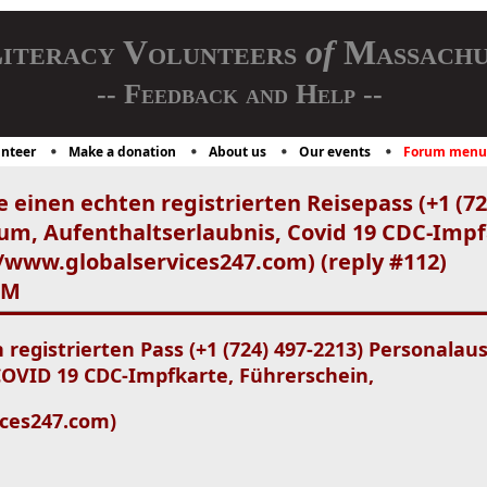
iteracy Volunteers
of
Massachu
-- Feedback and Help --
nteer
Make a donation
About us
Our events
Forum menu
 einen echten registrierten Reisepass (+1 (72
um, Aufenthaltserlaubnis, Covid 19 CDC-Imp
//www.globalservices247.com) (reply #112)
AM
 registrierten Pass (+1 (724) 497-2213) Personalau
COVID 19 CDC-Impfkarte, Führerschein,
ices247.com)